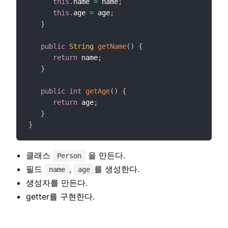
this
.
name 
=
 name
;
this
.
age 
=
 age
;
}
public
String
getName
(
)
{
return
 name
;
}
public
int
getAge
(
)
{
return
 age
;
}
}
클래스
을 만든다.
Person
필드
,
를 생성한다.
name
age
생성자를 만든다.
getter를 구현한다.