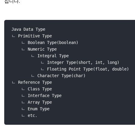
집니다.
Java Data Type 

ㄴ Primitive Type

    ㄴ Boolean Type(boolean)

    ㄴ Numeric Type

        ㄴ Integral Type

            ㄴ Integer Type(short, int, long)

            ㄴ Floating Point Type(float, double)

        ㄴ Character Type(char)

ㄴ Reference Type

    ㄴ Class Type

    ㄴ Interface Type

    ㄴ Array Type

    ㄴ Enum Type
