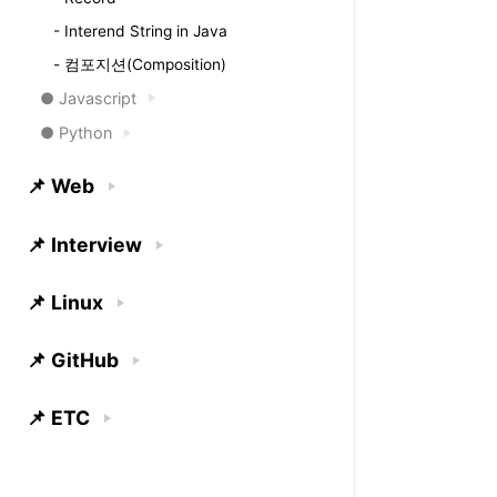
- Interend String in Java
- 컴포지션(Composition)
● Javascript
● Python
📌 Web
📌 Interview
📌 Linux
📌 GitHub
📌 ETC