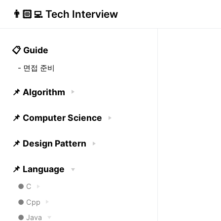
👨🏻‍💻 Tech Interview
📋 Guide
- 면접 준비
📌 Algorithm
📌 Computer Science
📌 Design Pattern
📌 Language
● C
● Cpp
● Java