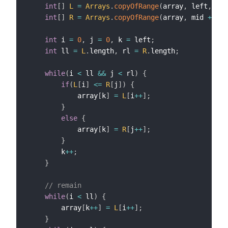
int
[
]
L
=
Arrays
.
copyOfRange
(
array
,
 left
,
 mid
int
[
]
R
=
Arrays
.
copyOfRange
(
array
,
 mid 
+
1
,
 
int
 i 
=
0
,
 j 
=
0
,
 k 
=
 left
;
int
 ll 
=
L
.
length
,
 rl 
=
R
.
length
;
while
(
i 
<
 ll 
&&
 j 
<
 rl
)
{
if
(
L
[
i
]
<=
R
[
j
]
)
{
            array
[
k
]
=
L
[
i
++
]
;
}
else
{
            array
[
k
]
=
R
[
j
++
]
;
}
        k
++
;
}
// remain
while
(
i 
<
 ll
)
{
        array
[
k
++
]
=
L
[
i
++
]
;
}