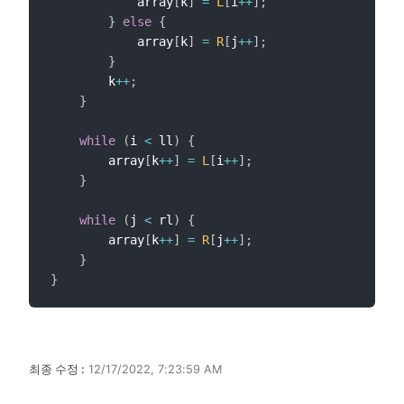
            array
[
k
]
=
L
[
i
++
]
;
}
else
{
            array
[
k
]
=
R
[
j
++
]
;
}
        k
++
;
}
while
(
i 
<
 ll
)
{
        array
[
k
++
]
=
L
[
i
++
]
;
}
while
(
j 
<
 rl
)
{
        array
[
k
++
]
=
R
[
j
++
]
;
}
}
최종 수정 :
12/17/2022, 7:23:59 AM