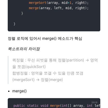
mergeSort
(
array
,
 mid
+
1
,
 right
)
;
merge
(
array
,
 left
,
 mid
,
 right
)
;
}
}
정렬 로직에 있어서 merge() 메소드가 핵심
퀵소트와의 차이점
퀵정렬 : 우선 피벗을 통해 정렬(partition) → 영역
을 쪼갬(quickSort)
합병정렬 : 영역을 쪼갤 수 있을 만큼 쪼갬
(mergeSort) → 정렬(merge)
merge()
public
static
void
merge
(
int
[
]
 array
,
int
 left
,
i