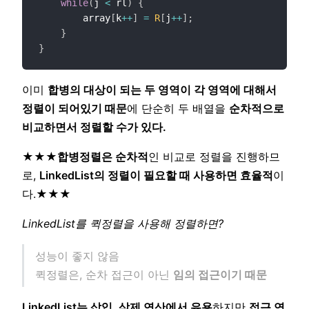
while
(
j 
<
 rl
)
{
        array
[
k
++
]
=
R
[
j
++
]
;
}
}
이미
합병의 대상이 되는 두 영역이 각 영역에 대해서
정렬이 되어있기 때문
에 단순히 두 배열을
순차적으로
비교하면서 정렬할 수가 있다.
★★★
합병정렬은 순차적
인 비교로 정렬을 진행하므
로,
LinkedList의 정렬이 필요할 때 사용하면 효율적
이
다.★★★
LinkedList를 퀵정렬을 사용해 정렬하면?
성능이 좋지 않음
퀵정렬은, 순차 접근이 아닌
임의 접근이기 때문
LinkedList는 삽입, 삭제 연산에서 유용
하지만
접근 연