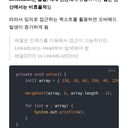
산에서는 비효율적
임
따라서 임의로 접근하는 퀵소트를 활용하면 오버헤드
발생이 증가하게 됨
배열은 인덱스를 이용해서 접근이 가능하지만,
LinkedList는 Head부터 탐색해야 함
배열[O(1)] vs LinkedList[O(n)]
private
void
solve
(
)
{
int
[
]
 array 
=
{
230
,
10
,
60
,
550
,
40
,
220
,
20
mergeSort
(
array
,
0
,
 array
.
length 
-
1
)
;
for
(
int
 v 
:
 array
)
{
System
.
out
.
println
(
v
)
;
}
}