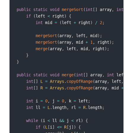
public
static
void
mergeSort
(
int
[
]
 array
,
int
 lef
if
(
left 
<
 right
)
{
int
 mid 
=
(
left 
+
 right
)
/
2
;
mergeSort
(
array
,
 left
,
 mid
)
;
mergeSort
(
array
,
 mid 
+
1
,
 right
)
;
merge
(
array
,
 left
,
 mid
,
 right
)
;
}
}
public
static
void
merge
(
int
[
]
 array
,
int
 left
,
i
int
[
]
L
=
Arrays
.
copyOfRange
(
array
,
 left
,
 mid
int
[
]
R
=
Arrays
.
copyOfRange
(
array
,
 mid 
+
1
,
 
int
 i 
=
0
,
 j 
=
0
,
 k 
=
 left
;
int
 ll 
=
L
.
length
,
 rl 
=
R
.
length
;
while
(
i 
<
 ll 
&&
 j 
<
 rl
)
{
if
(
L
[
i
]
<=
R
[
j
]
)
{