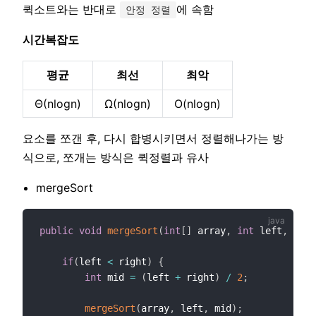
퀵소트와는 반대로
에 속함
안정 정렬
시간복잡도
평균
최선
최악
Θ(nlogn)
Ω(nlogn)
O(nlogn)
요소를 쪼갠 후, 다시 합병시키면서 정렬해나가는 방
식으로, 쪼개는 방식은 퀵정렬과 유사
mergeSort
public
void
mergeSort
(
int
[
]
 array
,
int
 left
,
int
 
if
(
left 
<
 right
)
{
int
 mid 
=
(
left 
+
 right
)
/
2
;
mergeSort
(
array
,
 left
,
 mid
)
;